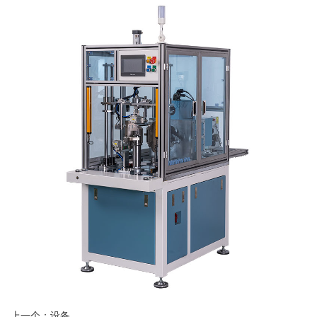
上一个：
设备